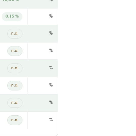
0,15 %
%
n.d.
%
n.d.
%
n.d.
%
n.d.
%
n.d.
%
n.d.
%