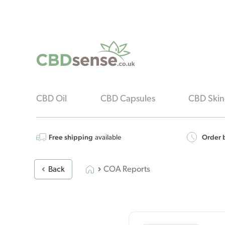
CBD Oil
CBD Capsules
CBD Skin
Free shipping
Order b
available
COA Reports
Back