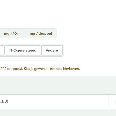
mg / 10 ml
mg / druppel
THC-gerelateerd
Andere
~225 druppels). Kies je gewenste eenheid hierboven.
(CBD)