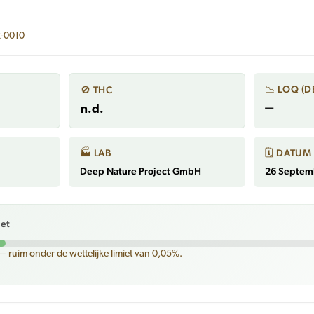
2-0010
📉 LOQ (D
🚫 THC
—
n.d.
🏭 LAB
🗓 DATUM
Deep Nature Project GmbH
26 Septem
iet
— ruim onder de wettelijke limiet van 0,05%.