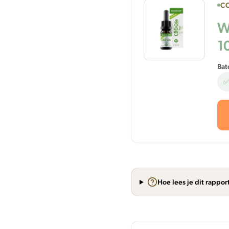
CO
W
1
Bat
✅
Hoe lees je dit rappor