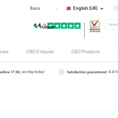
English (UK)
Produ
4.4
searc
/5
care
CBD E-liquids
CBD Products
efore 17:30,
Satisfaction guaranteed:
we ship today!
4.4
/5