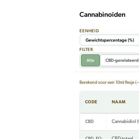
Cannabinoïden
EENHEID
Gewichtspercentage (%)
FILTER
Alle
CBD-gerelateerd
Berekend voor een 10ml flesje (
CODE
NAAM
CBD
Cannabidiol 
CBD_EQ
CBD totaal