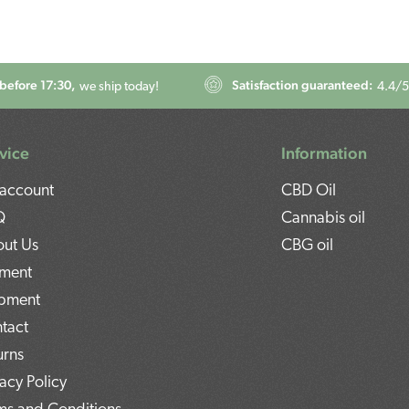
before 17:30,
Satisfaction guaranteed:
we ship today!
4.4
/5
vice
Information
account
CBD Oil
Q
Cannabis oil
ut Us
CBG oil
ment
pment
tact
urns
vacy Policy