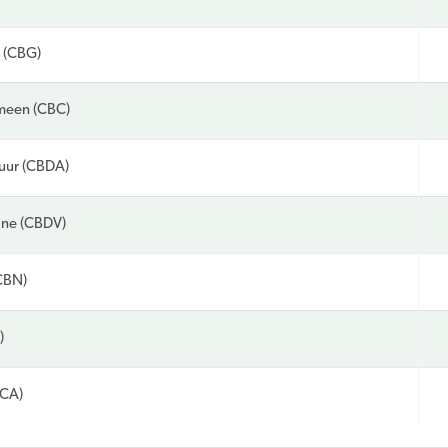
 (CBG)
meen (CBC)
uur (CBDA)
ine (CBDV)
CBN)
)
HCA)