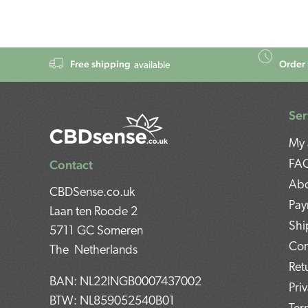
Free shipping
Order 
available
Ser
My 
Contact
FA
Abo
CBDSense.co.uk
Pay
Laan ten Roode 2
Shi
5711 GC Someren
Con
The Netherlands
Ret
BAN: NL22INGB0007437002
Pri
BTW: NL859052540B01