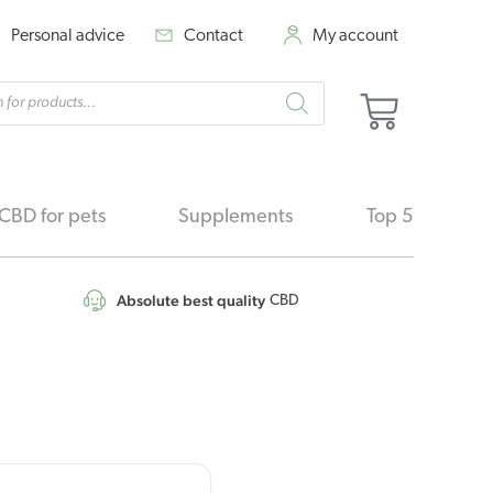
Personal advice
Contact
My account
cts
Basket
h
CBD for pets
Supplements
Top 5
Absolute best quality
CBD