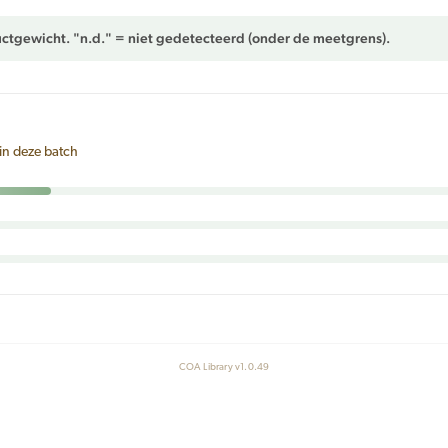
ctgewicht. "n.d." = niet gedetecteerd (onder de meetgrens).
in deze batch
COA Library v1.0.49