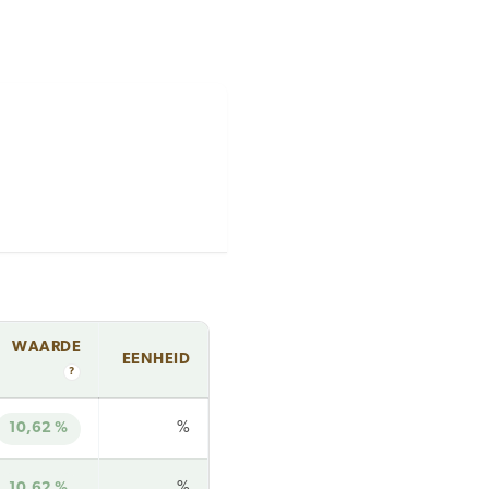
WAARDE
EENHEID
?
10,62 %
%
10,62 %
%