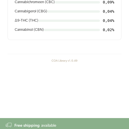
0,09%
Cannabichromeen (CBC)
0,04%
Cannabigerol (CBG)
0,04%
Δ9-THC (THC)
0,02%
Cannabinol (CBN)
COA Library v1.0.49
Free shipping
available