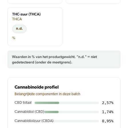
THC-zuur (THCA)
THCA
n.d.
%
Waarden in % van het productgewicht. "n.d." = niet
gedetecteerd (onder de meetgrens).
Cannabinoïde profiel
Belangrijkste componenten in deze batch
2,57%
CBD totaal
1,74%
Cannabidiol (CBD)
0,95%
Cannabidiolzuur (CBDA)