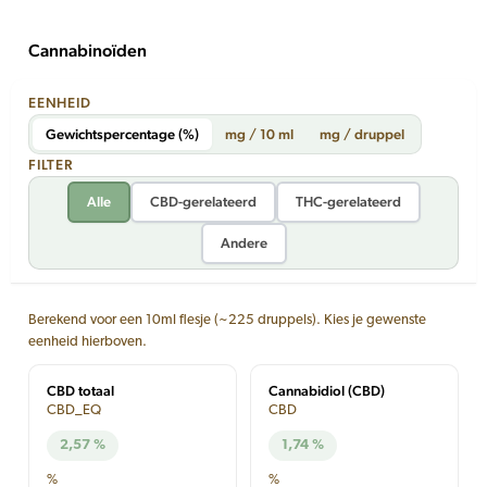
Cannabinoïden
EENHEID
Gewichtspercentage (%)
mg / 10 ml
mg / druppel
FILTER
Alle
CBD-gerelateerd
THC-gerelateerd
Andere
Berekend voor een 10ml flesje (~225 druppels). Kies je gewenste
eenheid hierboven.
CBD totaal
Cannabidiol (CBD)
CBD_EQ
CBD
2,57 %
1,74 %
%
%