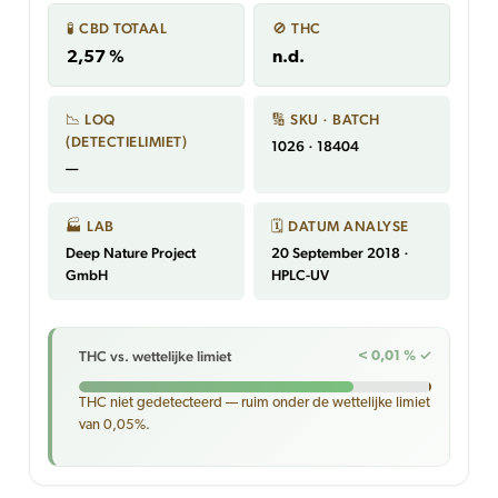
🧪 CBD TOTAAL
🚫 THC
2,57 %
n.d.
📉 LOQ
🔢 SKU · BATCH
(DETECTIELIMIET)
1026 · 18404
—
🏭 LAB
🗓 DATUM ANALYSE
Deep Nature Project
20 September 2018 ·
GmbH
HPLC-UV
THC vs. wettelijke limiet
< 0,01 % ✓
THC niet gedetecteerd — ruim onder de wettelijke limiet
van 0,05%.