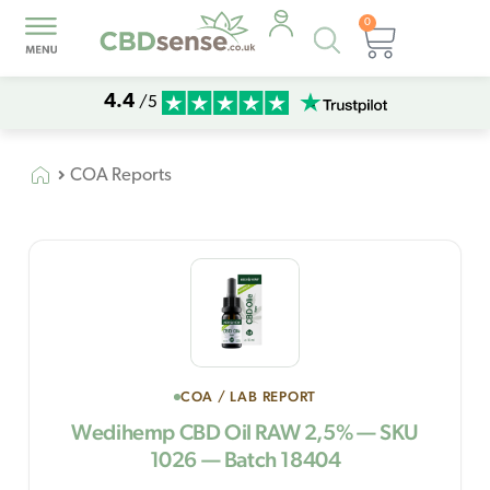
0
Products
Basket
search
4.4
/5
COA Reports
COA / LAB REPORT
Wedihemp CBD Oil RAW 2,5% — SKU
1026 — Batch 18404