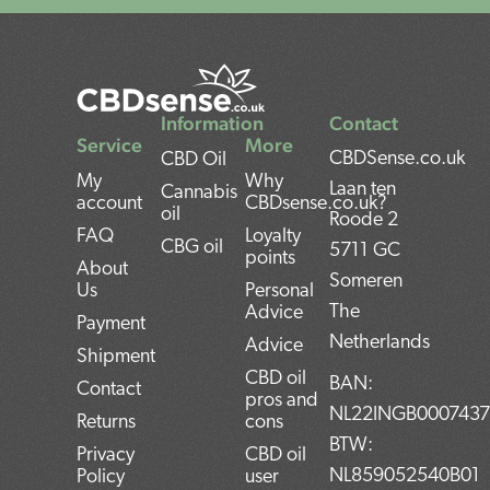
Information
Contact
Service
More
CBDSense.co.uk
CBD Oil
My
Why
Laan ten
Cannabis
account
CBDsense.co.uk?
oil
Roode 2
FAQ
Loyalty
CBG oil
5711 GC
points
About
Someren
Us
Personal
The
Advice
Payment
Netherlands
Advice
Shipment
CBD oil
BAN:
Contact
pros and
NL22INGB000743
Returns
cons
BTW:
Privacy
CBD oil
NL859052540B01
Policy
user