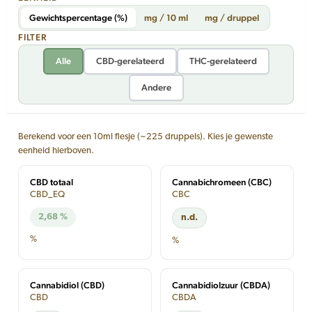
Gewichtspercentage (%)
mg / 10 ml
mg / druppel
FILTER
Alle
CBD-gerelateerd
THC-gerelateerd
Andere
Berekend voor een 10ml flesje (~225 druppels). Kies je gewenste
eenheid hierboven.
CBD totaal
Cannabichromeen (CBC)
CBD_EQ
CBC
2,68 %
n.d.
%
%
Cannabidiol (CBD)
Cannabidiolzuur (CBDA)
CBD
CBDA