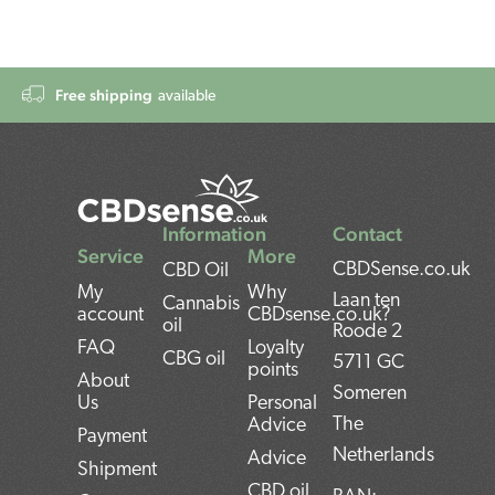
Free shipping
available
Information
Contact
Service
More
CBDSense.co.uk
CBD Oil
My
Why
Laan ten
Cannabis
account
CBDsense.co.uk?
oil
Roode 2
FAQ
Loyalty
CBG oil
5711 GC
points
About
Someren
Us
Personal
The
Advice
Payment
Netherlands
Advice
Shipment
CBD oil