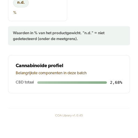
n.d.
%
Waarden in % van het productgewicht. "n.d." = niet
gedetecteerd (onder de meetgrens).
Cannabinoïde profiel
Belangrijkste componenten in deze batch
2,68%
CBD totaal
COA Library v1.0.45