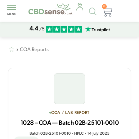
0
Products
Basket
search
4.4
/5
COA Reports
COA / LAB REPORT
1028 – COA — Batch 02B-25101-0010
Batch 02B-25101-0010 · HPLC · 14 July 2025