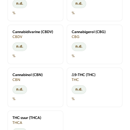
n.d.
n.d.
%
%
Cannabidivarine (CBDV)
Cannabigerol (CBG)
CBDV
CBG
n.d.
n.d.
%
%
Cannabinol (CBN)
Δ9-THC (THC)
CBN
THC
n.d.
n.d.
%
%
THC-zuur (THCA)
THCA