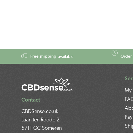
Free shipping
Order 
available
Ser
My 
Contact
FA
Abo
CBDSense.co.uk
Pay
Laan ten Roode 2
Shi
5711 GC Someren