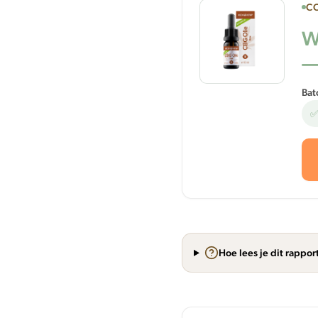
CO
W
—
Bat
✅
Hoe lees je dit rappor