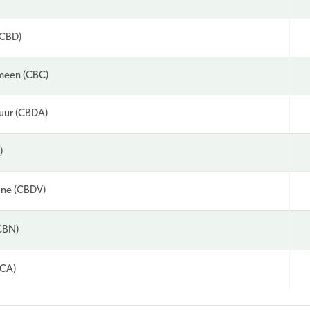
(CBD)
meen (CBC)
uur (CBDA)
)
ine (CBDV)
CBN)
HCA)