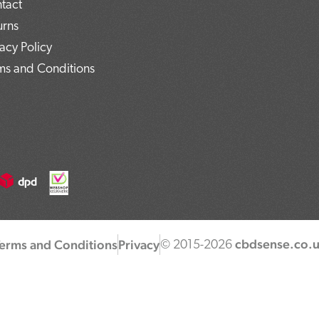
tact
urns
vacy Policy
ms and Conditions
cbdsense.co.
Terms and Conditions
Privacy
© 2015-2026
COA plugin v1.0.49 — als je dit ziet, draait de nieuwe plugin-versie.