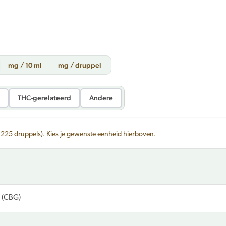
mg / 10 ml
mg / druppel
THC-gerelateerd
Andere
~225 druppels). Kies je gewenste eenheid hierboven.
 (CBG)