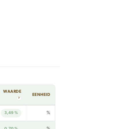
WAARDE
EENHEID
?
3,49 %
%
0,70 %
%