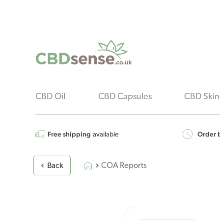
CBD Oil
CBD Capsules
CBD Skin
Free shipping
Order b
available
COA Reports
Back