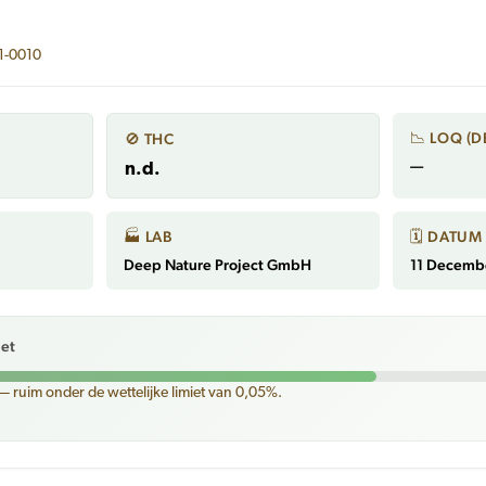
1-0010
📉 LOQ (D
🚫 THC
—
n.d.
🏭 LAB
🗓 DATUM
Deep Nature Project GmbH
11 Decemb
iet
— ruim onder de wettelijke limiet van 0,05%.