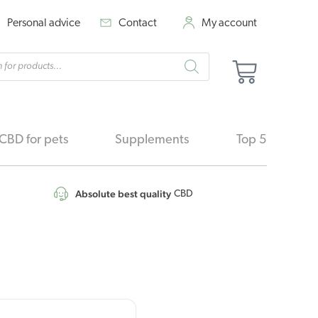
Personal advice
Contact
My account
cts
Basket
h
CBD for pets
Supplements
Top 5
Absolute best quality
CBD