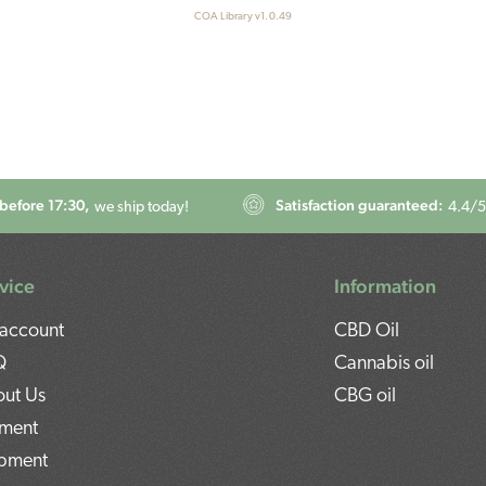
COA Library v1.0.49
before 17:30,
Satisfaction guaranteed:
we ship today!
4.4
/5
vice
Information
account
CBD Oil
Q
Cannabis oil
ut Us
CBG oil
ment
pment