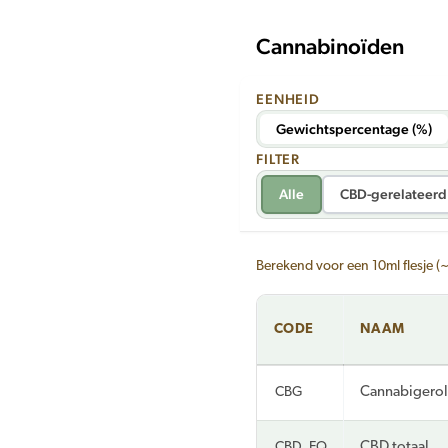
Cannabinoïden
EENHEID
Gewichtspercentage (%)
FILTER
Alle
CBD-gerelateerd
Berekend voor een 10ml flesje (
CODE
NAAM
CBG
Cannabigerol
CBD_EQ
CBD totaal