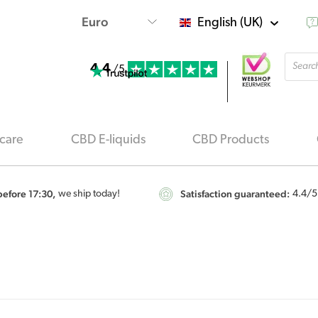
English (UK)
Produ
4.4
searc
/5
care
CBD E-liquids
CBD Products
efore 17:30,
Satisfaction guaranteed:
we ship today!
4.4
/5