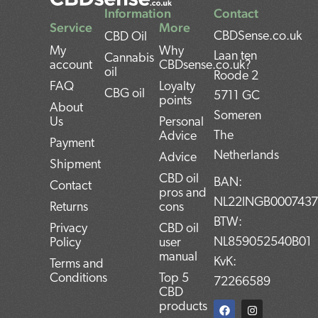
Information
Contact
Service
More
CBDSense.co.uk
CBD Oil
My
Why
Laan ten
Cannabis
account
CBDsense.co.uk?
oil
Roode 2
FAQ
Loyalty
CBG oil
5711 GC
points
About
Someren
Us
Personal
The
Advice
Payment
Netherlands
Advice
Shipment
CBD oil
BAN:
Contact
pros and
NL22INGB000743
Returns
cons
BTW:
Privacy
CBD oil
NL859052540B01
Policy
user
manual
KvK:
Terms and
Conditions
Top 5
72266589
CBD
F
T
L
I
P
products
a
w
i
n
i