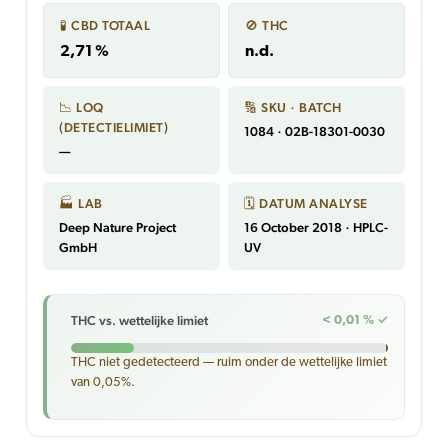
🧪 CBD TOTAAL
🚫 THC
2,71 %
n.d.
📉 LOQ
🔢 SKU · BATCH
(DETECTIELIMIET)
1084 · 02B-18301-0030
—
🏭 LAB
🗓 DATUM ANALYSE
Deep Nature Project
16 October 2018 · HPLC-
GmbH
UV
THC vs. wettelijke limiet
< 0,01 % ✓
THC niet gedetecteerd — ruim onder de wettelijke limiet
van 0,05%.