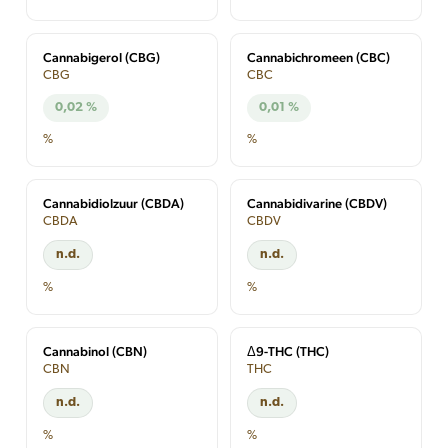
Cannabigerol (CBG)
Cannabichromeen (CBC)
CBG
CBC
0,02 %
0,01 %
%
%
Cannabidiolzuur (CBDA)
Cannabidivarine (CBDV)
CBDA
CBDV
n.d.
n.d.
%
%
Cannabinol (CBN)
Δ9-THC (THC)
CBN
THC
n.d.
n.d.
%
%