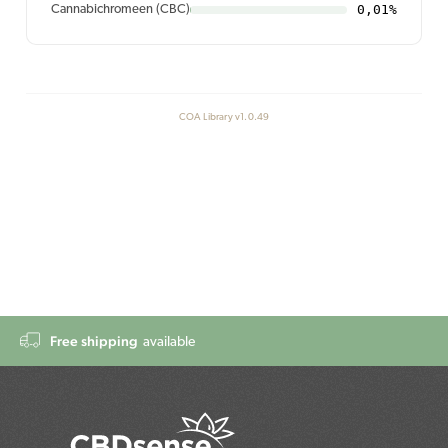
0,01%
Cannabichromeen (CBC)
COA Library v1.0.49
Free shipping
available