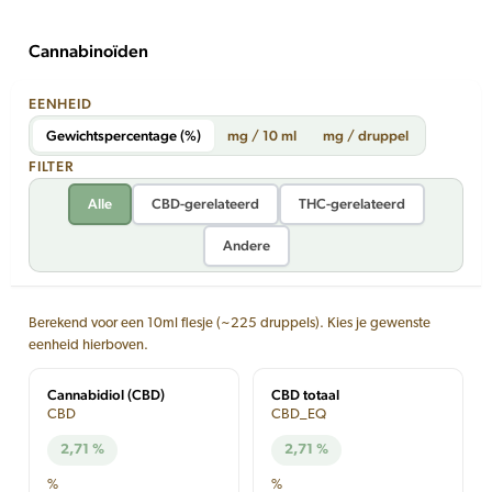
Cannabinoïden
EENHEID
Gewichtspercentage (%)
mg / 10 ml
mg / druppel
FILTER
Alle
CBD-gerelateerd
THC-gerelateerd
Andere
Berekend voor een 10ml flesje (~225 druppels). Kies je gewenste
eenheid hierboven.
Cannabidiol (CBD)
CBD totaal
CBD
CBD_EQ
2,71 %
2,71 %
%
%