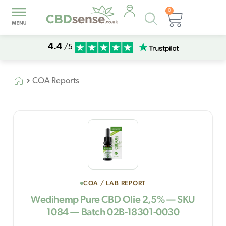
0
Products
Basket
search
4.4
/5
COA Reports
COA / LAB REPORT
Wedihemp Pure CBD Olie 2,5% — SKU
1084 — Batch 02B-18301-0030