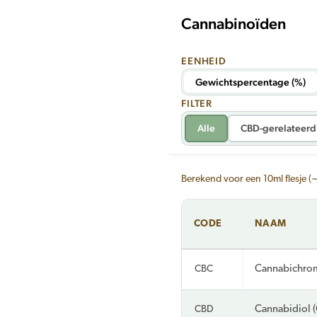
Cannabinoïden
EENHEID
Gewichtspercentage (%)
FILTER
Alle
CBD-gerelateerd
Berekend voor een 10ml flesje (
CODE
NAAM
CBC
Cannabichro
CBD
Cannabidiol 