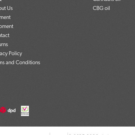
ut Us
CBG oil
ment
pment
tact
urns
vacy Policy
ms and Conditions