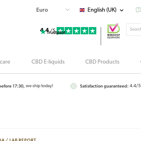
English (UK)
Produ
4.4
searc
/5
care
CBD E-liquids
CBD Products
efore 17:30,
Satisfaction guaranteed:
we ship today!
4.4
/5
A / LAB REPORT