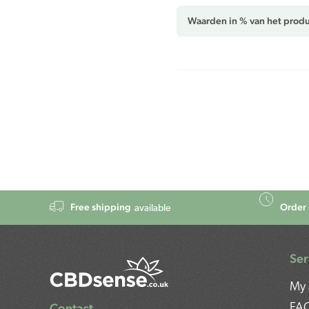
Waarden in % van het produ
Free shipping
Order 
available
Ser
My 
Contact
FA