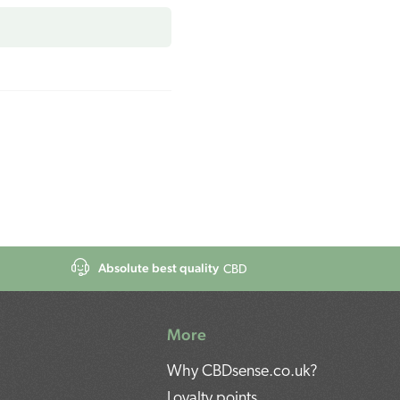
Absolute best quality
CBD
More
Why CBDsense.co.uk?
Loyalty points