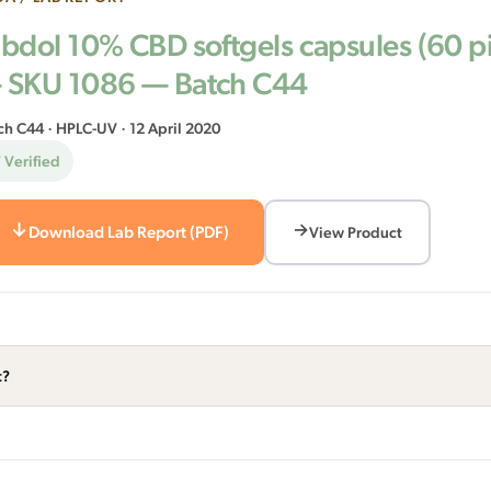
ibdol 10% CBD softgels capsules (60 p
 SKU 1086 — Batch C44
ch C44 · HPLC-UV · 12 April 2020
 Verified
Download Lab Report (PDF)
View Product
t?