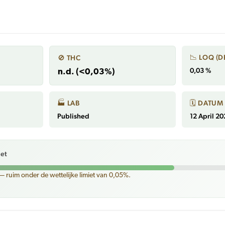
📉 LOQ (D
🚫 THC
0,03 %
n.d. (<0,03%)
🏭 LAB
🗓 DATUM
Published
12 April 2
iet
— ruim onder de wettelijke limiet van 0,05%.