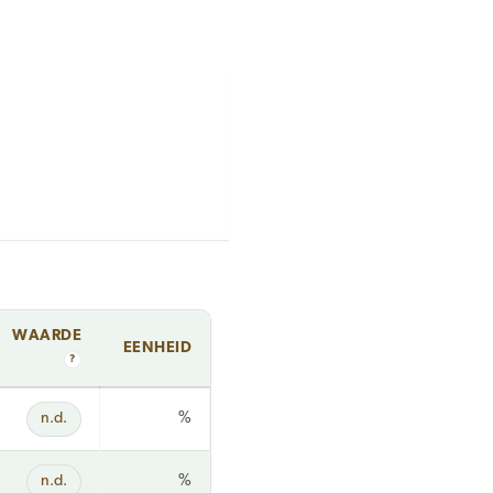
WAARDE
EENHEID
?
n.d.
%
n.d.
%