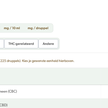
mg / 10 ml
mg / druppel
THC-gerelateerd
Andere
~225 druppels). Kies je gewenste eenheid hierboven.
meen (CBC)
(CBD)