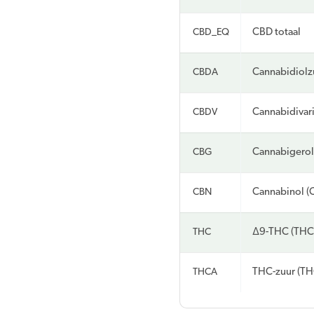
CBD_EQ
CBD totaal
CBDA
Cannabidiolz
CBDV
Cannabidivar
CBG
Cannabigerol
CBN
Cannabinol (
THC
Δ9-THC (THC
THCA
THC-zuur (T