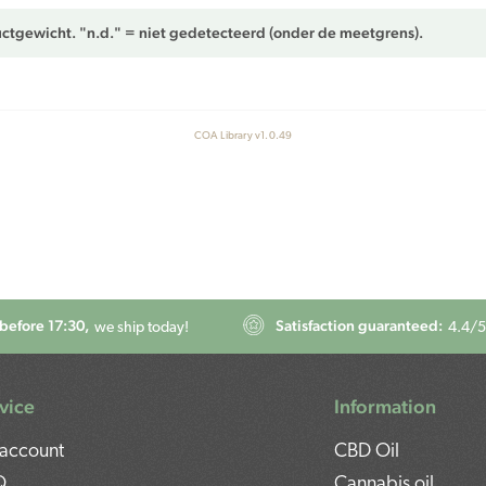
ctgewicht. "n.d." = niet gedetecteerd (onder de meetgrens).
COA Library v1.0.49
before 17:30,
Satisfaction guaranteed:
we ship today!
4.4
/5
vice
Information
account
CBD Oil
Q
Cannabis oil