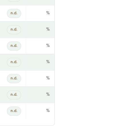
n.d.
%
n.d.
%
n.d.
%
n.d.
%
n.d.
%
n.d.
%
n.d.
%