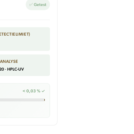
✅ Getest
ETECTIELIMIET)
 ANALYSE
020 · HPLC-UV
< 0,03 % ✓