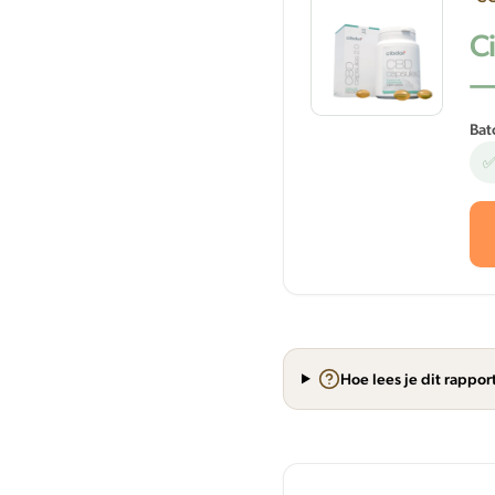
C
—
Bat
✅
Hoe lees je dit rappor