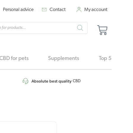
Personal advice
Contact
My account
cts
Basket
h
CBD for pets
Supplements
Top 5
Absolute best quality
CBD