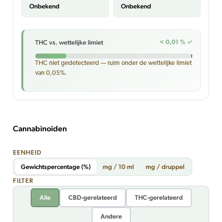
Onbekend
Onbekend
THC vs. wettelijke limiet
< 0,01 % ✓
THC niet gedetecteerd — ruim onder de wettelijke limiet
van 0,05%.
Cannabinoïden
EENHEID
Gewichtspercentage (%)
mg / 10 ml
mg / druppel
FILTER
Alle
CBD-gerelateerd
THC-gerelateerd
Andere