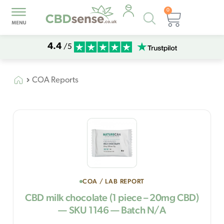
0
Products
Basket
search
4.4
/5
COA Reports
COA / LAB REPORT
CBD milk chocolate (1 piece – 20mg CBD)
— SKU 1146 — Batch N/A