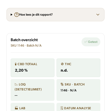
Hoe lees je dit rapport?
Batch overzicht
✅ Getest
SKU 1146 · Batch N/A
🧪 CBD TOTAAL
🚫 THC
2,20 %
n.d.
📉 LOQ
🔢 SKU · BATCH
(DETECTIELIMIET)
1146 · N/A
—
🏭 LAB
🗓 DATUM ANALYSE