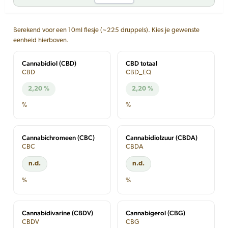
Berekend voor een 10ml flesje (~225 druppels). Kies je gewenste
eenheid hierboven.
Cannabidiol (CBD)
CBD totaal
CBD
CBD_EQ
2,20 %
2,20 %
%
%
Cannabichromeen (CBC)
Cannabidiolzuur (CBDA)
CBC
CBDA
n.d.
n.d.
%
%
Cannabidivarine (CBDV)
Cannabigerol (CBG)
CBDV
CBG