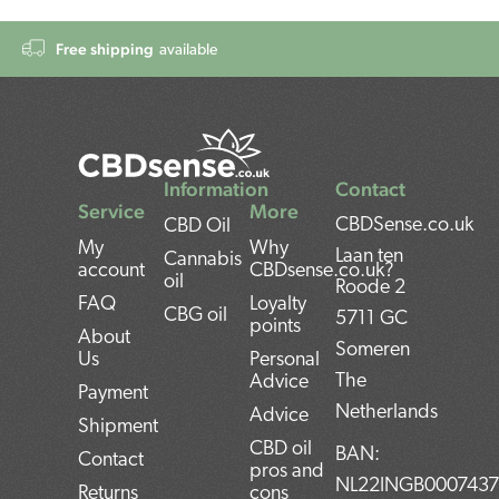
Free shipping
available
Information
Contact
Service
More
CBDSense.co.uk
CBD Oil
My
Why
Laan ten
Cannabis
account
CBDsense.co.uk?
oil
Roode 2
FAQ
Loyalty
CBG oil
5711 GC
points
About
Someren
Us
Personal
The
Advice
Payment
Netherlands
Advice
Shipment
CBD oil
BAN:
Contact
pros and
NL22INGB000743
Returns
cons