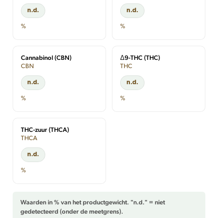
n.d.
n.d.
%
%
Cannabinol (CBN)
Δ9-THC (THC)
CBN
THC
n.d.
n.d.
%
%
THC-zuur (THCA)
THCA
n.d.
%
Waarden in % van het productgewicht. "n.d." = niet
gedetecteerd (onder de meetgrens).