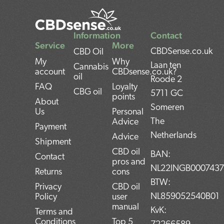
Information
Contact
Service
More
CBDSense.co.uk
CBD Oil
My
Why
Laan ten
Cannabis
account
CBDsense.co.uk?
oil
Roode 2
FAQ
Loyalty
CBG oil
5711 GC
points
About
Someren
Us
Personal
The
Advice
Payment
Netherlands
Advice
Shipment
CBD oil
BAN:
Contact
pros and
NL22INGB000743
Returns
cons
BTW:
Privacy
CBD oil
NL859052540B01
Policy
user
manual
KvK:
Terms and
Conditions
Top 5