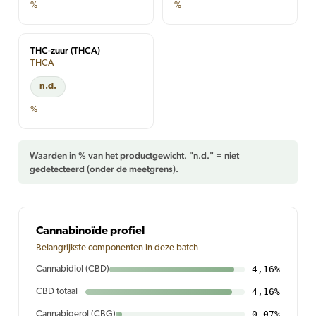
%
%
THC-zuur (THCA)
THCA
n.d.
%
Waarden in % van het productgewicht. "n.d." = niet
gedetecteerd (onder de meetgrens).
Cannabinoïde profiel
Belangrijkste componenten in deze batch
4,16%
Cannabidiol (CBD)
4,16%
CBD totaal
0,07%
Cannabigerol (CBG)