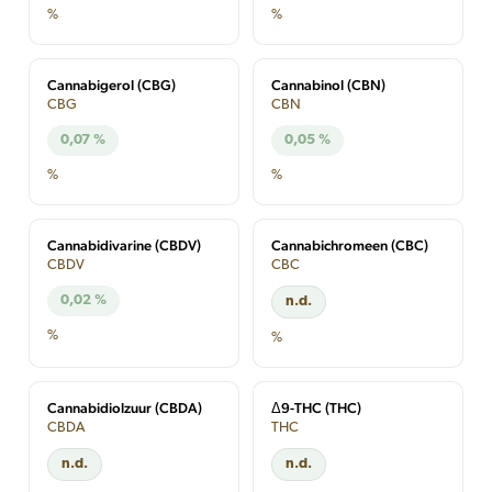
%
%
Cannabigerol (CBG)
Cannabinol (CBN)
CBG
CBN
0,07 %
0,05 %
%
%
Cannabidivarine (CBDV)
Cannabichromeen (CBC)
CBDV
CBC
0,02 %
n.d.
%
%
Cannabidiolzuur (CBDA)
Δ9-THC (THC)
CBDA
THC
n.d.
n.d.