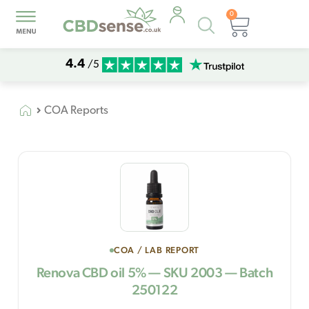
0
Products
Basket
search
4.4
/5
COA Reports
COA / LAB REPORT
Renova CBD oil 5% — SKU 2003 — Batch
250122