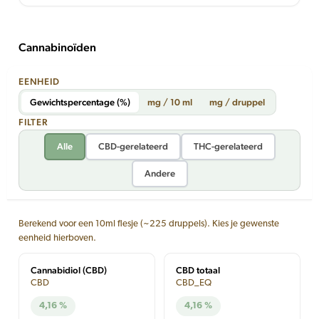
Cannabinoïden
EENHEID
Gewichtspercentage (%)
mg / 10 ml
mg / druppel
FILTER
Alle
CBD-gerelateerd
THC-gerelateerd
Andere
Berekend voor een 10ml flesje (~225 druppels). Kies je gewenste
eenheid hierboven.
Cannabidiol (CBD)
CBD totaal
CBD
CBD_EQ
4,16 %
4,16 %