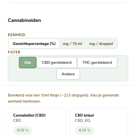
Cannabinoïden
EENHEID
Gewichtspercentage (%)
mg / 10 ml
mg / druppel
FILTER
Alle
CBD-gerelateerd
THC-gerelateerd
Andere
Berekend voor een 10ml flesje (~225 druppels). Kies je gewenste
eenheid hierboven.
Cannabidiol (CBD)
CBD totaal
CBD
CBD_EQ
4,16 %
4,16 %