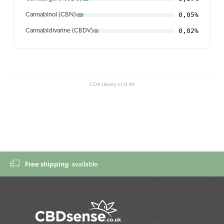
0,05%
Cannabinol (CBN)
0,02%
Cannabidivarine (CBDV)
COA Library v1.0.49
Free shipping
available