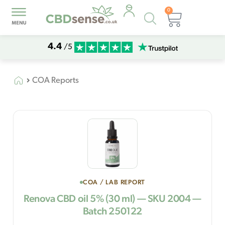
0
Products
Basket
search
4.4
/5
COA Reports
COA / LAB REPORT
Renova CBD oil 5% (30 ml) — SKU 2004 —
Batch 250122