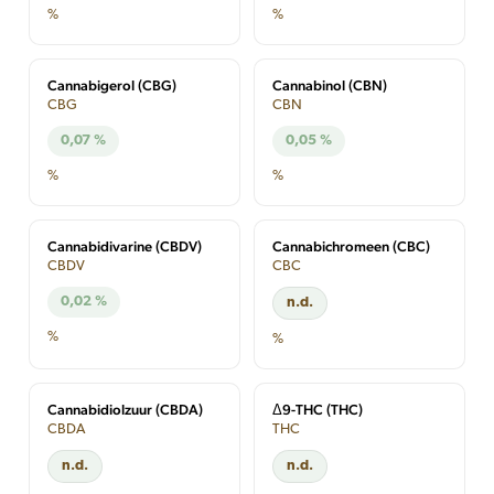
%
%
Cannabigerol (CBG)
Cannabinol (CBN)
CBG
CBN
0,07 %
0,05 %
%
%
Cannabidivarine (CBDV)
Cannabichromeen (CBC)
CBDV
CBC
0,02 %
n.d.
%
%
Cannabidiolzuur (CBDA)
Δ9-THC (THC)
CBDA
THC
n.d.
n.d.