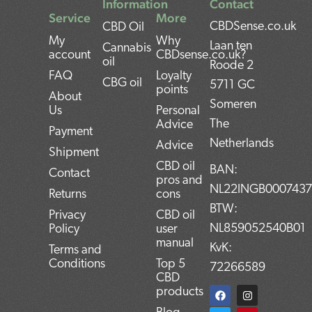
Information
Contact
Service
More
CBDSense.co.uk
CBD Oil
My
Why
Laan ten
Cannabis
account
CBDsense.co.uk?
oil
Roode 2
FAQ
Loyalty
CBG oil
5711 GC
points
About
Someren
Us
Personal
The
Advice
Payment
Netherlands
Advice
Shipment
CBD oil
BAN:
Contact
pros and
NL22INGB000743
Returns
cons
BTW:
Privacy
CBD oil
NL859052540B01
Policy
user
manual
KvK:
Terms and
Conditions
Top 5
72266589
CBD
F
T
L
I
P
products
a
w
i
n
i
c
i
n
s
n