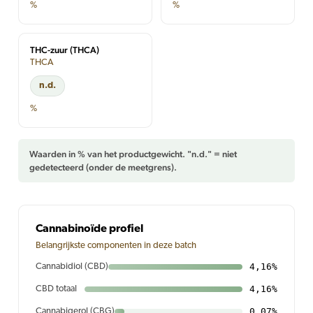
%
%
THC-zuur (THCA)
THCA
n.d.
%
Waarden in % van het productgewicht. "n.d." = niet
gedetecteerd (onder de meetgrens).
Cannabinoïde profiel
Belangrijkste componenten in deze batch
4,16%
Cannabidiol (CBD)
4,16%
CBD totaal
0,07%
Cannabigerol (CBG)