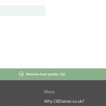
Absolute best quality
CBD
More
Why CBDsense.co.uk?