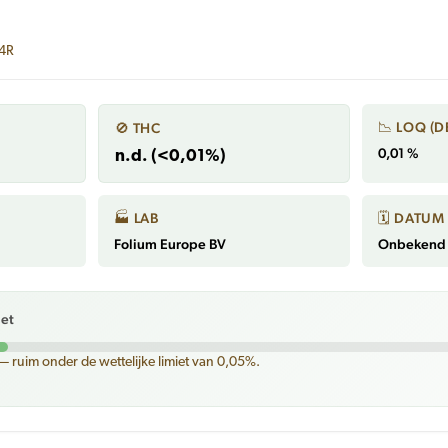
24R
📉 LOQ (D
🚫 THC
0,01 %
n.d. (<0,01%)
🏭 LAB
🗓 DATUM
Folium Europe BV
Onbekend 
iet
— ruim onder de wettelijke limiet van 0,05%.