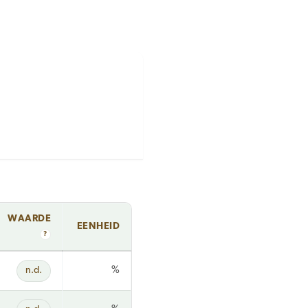
WAARDE
EENHEID
?
n.d.
%