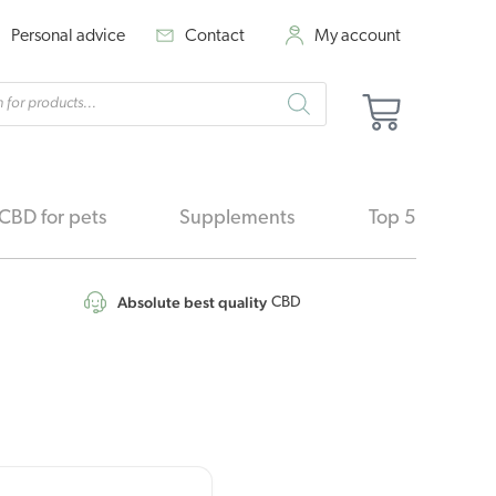
Personal advice
Contact
My account
cts
Basket
h
CBD for pets
Supplements
Top 5
Absolute best quality
CBD