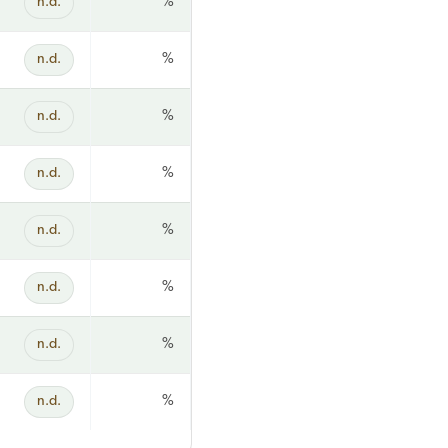
n.d.
%
n.d.
%
n.d.
%
n.d.
%
n.d.
%
n.d.
%
n.d.
%
n.d.
%