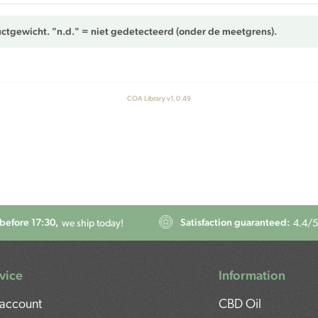
ctgewicht. "n.d." = niet gedetecteerd (onder de meetgrens).
COA Library v1.0.49
before 17:30,
Satisfaction guaranteed:
we ship today!
4.4
/5
vice
Information
account
CBD Oil