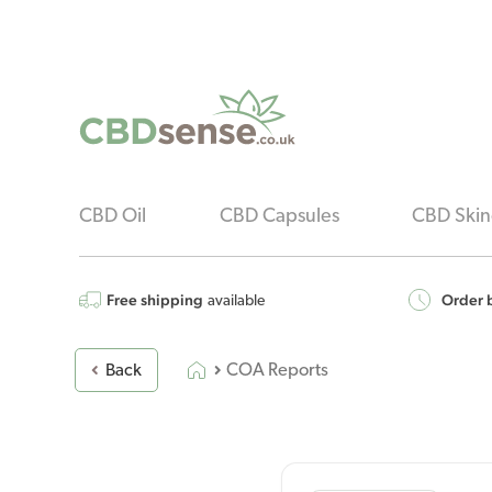
CBD Oil
CBD Capsules
CBD Skin
Free shipping
Order b
available
COA Reports
Back