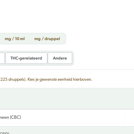
mg / 10 ml
mg / druppel
THC-gerelateerd
Andere
~225 druppels). Kies je gewenste eenheid hierboven.
meen (CBC)