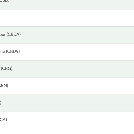
(CBD)
uur (CBDA)
ine (CBDV)
 (CBG)
CBN)
)
HCA)