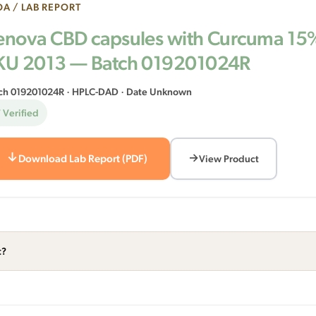
A / LAB REPORT
enova CBD capsules with Curcuma 15
KU 2013 — Batch 019201024R
ch 019201024R · HPLC-DAD · Date Unknown
 Verified
Download Lab Report (PDF)
View Product
t?