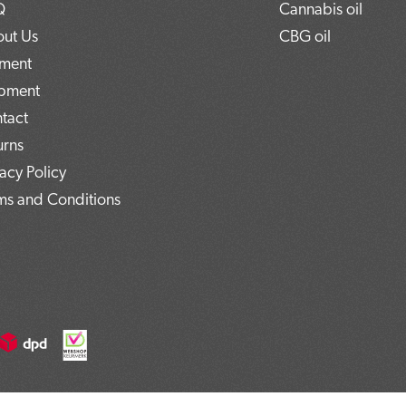
Q
Cannabis oil
ut Us
CBG oil
ment
pment
tact
urns
vacy Policy
ms and Conditions