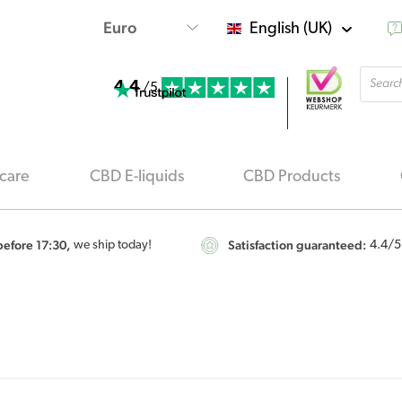
English (UK)
Produ
4.4
searc
/5
care
CBD E-liquids
CBD Products
efore 17:30,
Satisfaction guaranteed:
we ship today!
4.4
/5