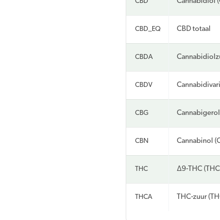
CBD
Cannabidiol 
CBD_EQ
CBD totaal
CBDA
Cannabidiolz
CBDV
Cannabidivar
CBG
Cannabigerol
CBN
Cannabinol (
THC
Δ9-THC (THC
THCA
THC-zuur (T