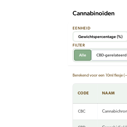
Cannabinoïden
EENHEID
Gewichtspercentage (%)
FILTER
Alle
CBD-gerelateerd
Berekend voor een 10ml flesje (
CODE
NAAM
CBC
Cannabichro