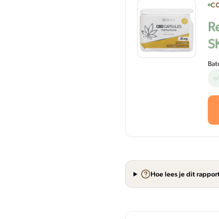
CO
R
S
Bat
✅
Hoe lees je dit rappor