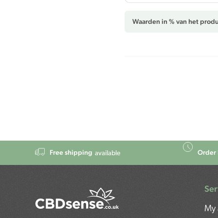
Waarden in % van het produ
Free shipping
Order 
available
Ser
My 