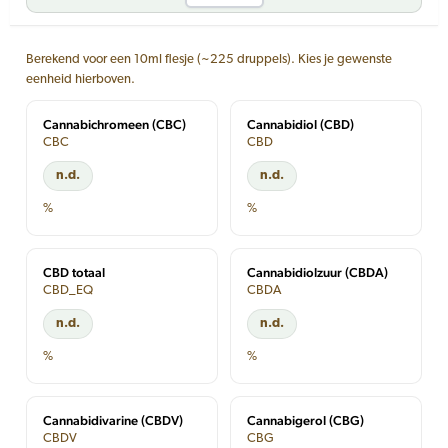
Berekend voor een 10ml flesje (~225 druppels). Kies je gewenste
eenheid hierboven.
Cannabichromeen (CBC)
Cannabidiol (CBD)
CBC
CBD
n.d.
n.d.
%
%
CBD totaal
Cannabidiolzuur (CBDA)
CBD_EQ
CBDA
n.d.
n.d.
%
%
Cannabidivarine (CBDV)
Cannabigerol (CBG)
CBDV
CBG