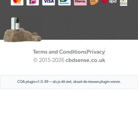
m
t
Terms and Conditions
Privacy
cbdsense.co.uk
© 2015-2026
COA plugin v1.0.49 — als je dit ziet, draait de nieuwe plugin-versie.