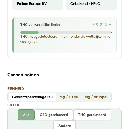
Folium Europe BV
Onbekend · HPLC
THC vs. wettelijke limiet
< 0,01 % ✓
THC niet gedetecteerd — ruim onder de wettelijke limiet
van 0,05%.
Cannabinoïden
EENHEID
Gewichtspercentage (%)
mg / 10 ml
mg / druppel
FILTER
Alle
CBD-gerelateerd
THC-gerelateerd
Andere