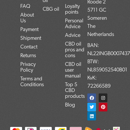
oil
Roode 2
FAQ
Loyalty
CBG oil
5711 GC
points
About
Someren
Us
Personal
The
Advice
Payment
Netherlands
Advice
Shipment
CBD oil
BAN:
Contact
pros and
NL22INGB000743
Returns
cons
BTW:
Privacy
CBD oil
NL859052540B01
Policy
user
manual
KvK:
Terms and
Conditions
Top 5
72266589
CBD
F
T
L
I
P
products
a
w
i
n
i
c
i
n
s
n
Blog
e
t
k
t
t
b
t
e
a
e
o
e
d
g
r
o
r
i
r
e
k
n
a
s