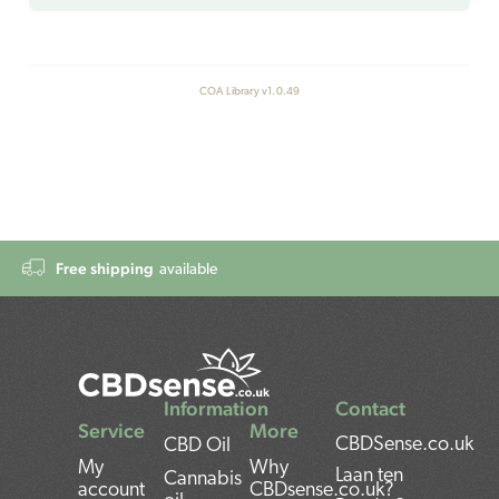
COA Library v1.0.49
Free shipping
available
Information
Contact
Service
More
CBDSense.co.uk
CBD Oil
My
Why
Laan ten
Cannabis
account
CBDsense.co.uk?