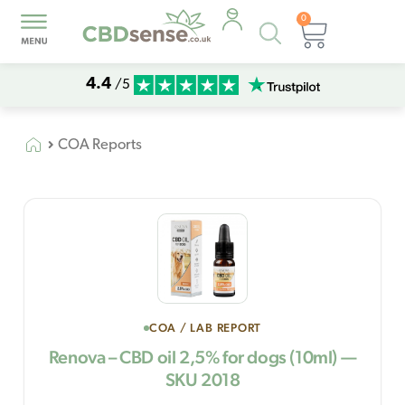
0
Products
Basket
search
4.4
/5
COA Reports
COA / LAB REPORT
Renova – CBD oil 2,5% for dogs (10ml) —
SKU 2018