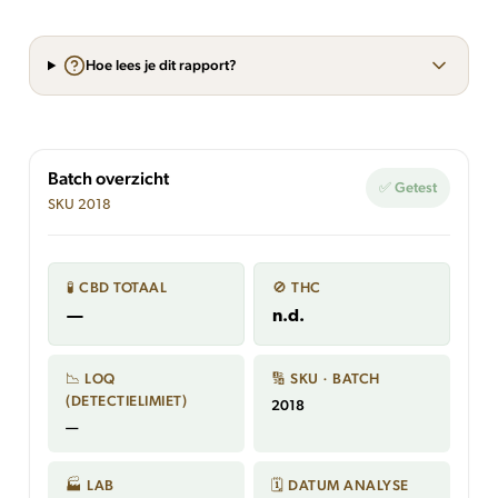
Hoe lees je dit rapport?
Batch overzicht
✅ Getest
SKU 2018
🧪 CBD TOTAAL
🚫 THC
—
n.d.
📉 LOQ
🔢 SKU · BATCH
(DETECTIELIMIET)
2018
—
🏭 LAB
🗓 DATUM ANALYSE